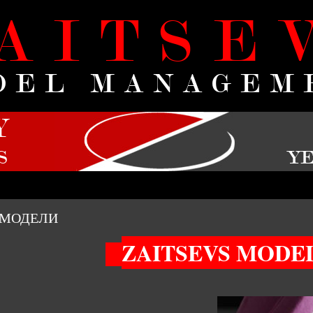
AITSE
DEL MANAGEM
Y
S
YE
МОДЕЛИ
ZAITSEVS MODE
_