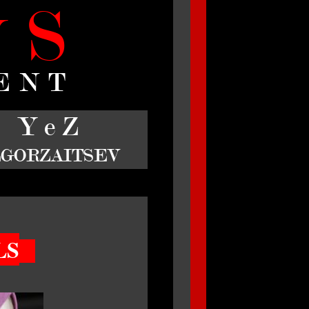
S
V
ENT
Y e Z
GORZAITSEV
LS
_